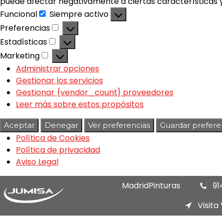
puede afectar negativamente a ciertas características y
Funcional
Siempre activo
Preferencias
Estadísticas
Marketing
Administrar opciones
Gestionar los servicios
Gestionar {vendor_count} proveedores
Leer más sobre estos propósitos
Aceptar
Denegar
Ver preferencias
Guardar prefere
Política de Cookies
Política de privacidad
Aviso Legal
MadridPinturas
91
Visita