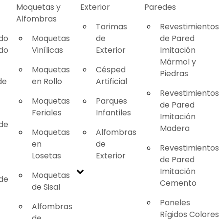
Moquetas y
Exterior
Paredes
Alfombras
Tarimas
Revestimientos
ado
Moquetas
de
de Pared
ado
Vinílicas
Exterior
Imitación
Mármol y
Moquetas
Césped
Piedras
de
en Rollo
Artificial
Revestimientos
Moquetas
Parques
de Pared
Feriales
Infantiles
Imitación
 de
Madera
Moquetas
Alfombras
en
de
Revestimientos
Losetas
Exterior
de Pared
Imitación
Moquetas
 de
Cemento
de Sisal
Paneles
Alfombras
Rígidos Colores
de