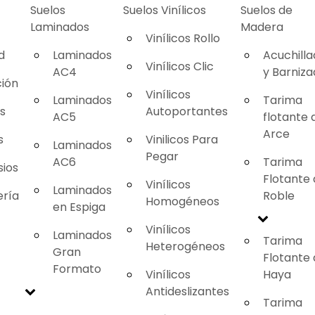
Suelos
Suelos Vinílicos
Suelos de
Laminados
Madera
Vinílicos Rollo
d
Laminados
Acuchill
Vinílicos Clic
AC4
y Barniz
ión
Vinílicos
Laminados
Tarima
as
Autoportantes
AC5
flotante 
Arce
s
Vinilicos Para
Laminados
Pegar
AC6
Tarima
ios
Flotante
Vinílicos
Laminados
ería
Roble
Homogéneos
en Espiga
Vinílicos
Laminados
Tarima
Heterogéneos
Gran
Flotante
Formato
Vinílicos
Haya
Antideslizantes
Tarima