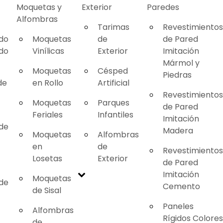
Moquetas y
Exterior
Paredes
Alfombras
Tarimas
Revestimientos
ado
Moquetas
de
de Pared
ado
Vinílicas
Exterior
Imitación
Mármol y
Moquetas
Césped
Piedras
de
en Rollo
Artificial
Revestimientos
Moquetas
Parques
de Pared
Feriales
Infantiles
Imitación
 de
Madera
Moquetas
Alfombras
en
de
Revestimientos
Losetas
Exterior
de Pared
Imitación
Moquetas
 de
Cemento
de Sisal
Paneles
Alfombras
Rígidos Colores
de