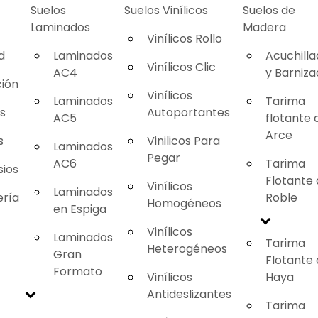
Suelos
Suelos Vinílicos
Suelos de
Laminados
Madera
Vinílicos Rollo
d
Laminados
Acuchill
Vinílicos Clic
AC4
y Barniz
ión
Vinílicos
Laminados
Tarima
as
Autoportantes
AC5
flotante 
Arce
s
Vinilicos Para
Laminados
Pegar
AC6
Tarima
ios
Flotante
Vinílicos
Laminados
ería
Roble
Homogéneos
en Espiga
Vinílicos
Laminados
Tarima
Heterogéneos
Gran
Flotante
Formato
Vinílicos
Haya
Antideslizantes
Tarima