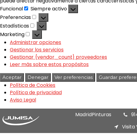
puede afectar negativamente a ciertas características y
Funcional
Siempre activo
Preferencias
Estadísticas
Marketing
Administrar opciones
Gestionar los servicios
Gestionar {vendor_count} proveedores
Leer más sobre estos propósitos
Aceptar
Denegar
Ver preferencias
Guardar prefere
Política de Cookies
Política de privacidad
Aviso Legal
MadridPinturas
91
Visita