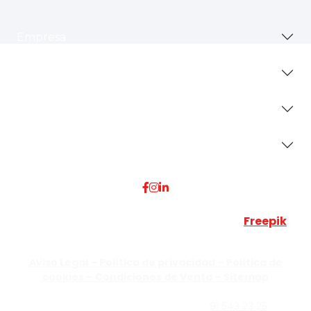
Empresa
Revestimientos
Secciones
Dónde Estamos
Esta web utiliza algunos recursos visuales de
Freepik
JUMISADECOR S.L. ©
2026 Todos los derechos reservados –
Aviso Legal –
Política de privacidad –
Política de
cookies –
Condiciones de Venta –
Sitemap
C/Guzmán el Bueno, Nº18 – 28015, Madrid | C/Rey Pastor,
Nº40 – 28914 Leganés, Madrid | Teléfono
91 543 23 25
| Móvil