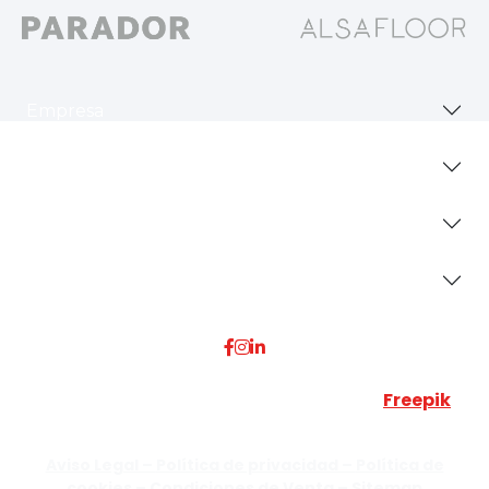
Empresa
Revestimientos
Secciones
Dónde Estamos
Esta web utiliza algunos recursos visuales de
Freepik
JUMISADECOR S.L. ©
2026 Todos los derechos reservados –
Aviso Legal –
Política de privacidad –
Política de
cookies –
Condiciones de Venta –
Sitemap