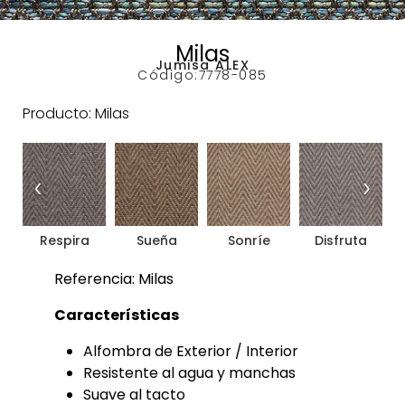
Milas
Jumisa ALEX
Código:
7778-085
Producto: Milas
‹
›
Respira
Sueña
Sonríe
Disfruta
Referencia: Milas
Características
Alfombra de Exterior / Interior
Resistente al agua y manchas
Suave al tacto