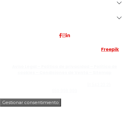
Secciones
Dónde Estamos
Esta web utiliza algunos recursos visuales de
Freepik
JUMISADECOR S.L. ©
2026 Todos los derechos reservados –
Aviso Legal –
Política de privacidad –
Política de
cookies –
Condiciones de Venta –
Sitemap
C/Guzmán el Bueno, Nº18 – 28015, Madrid | C/Rey Pastor,
Nº40 – 28914 Leganés, Madrid | Teléfono
91 543 23 25
| Móvil
659 998 999
Gestionar consentimiento