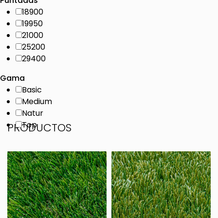
Puntadas
18900
19950
21000
25200
29400
Gama
Basic
Medium
Natur
Top
PRODUCTOS