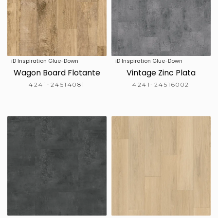
iD Inspiration Glue-Down
iD Inspiration Glue-Down
Wagon Board Flotante
Vintage Zinc Plata
4241-24514081
4241-24516002