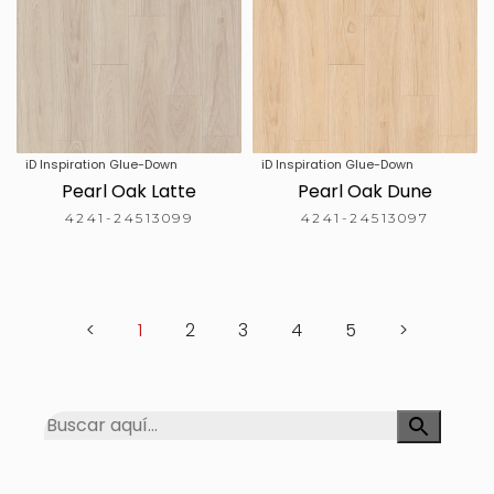
iD Inspiration Glue-Down
iD Inspiration Glue-Down
Pearl Oak Latte
Pearl Oak Dune
4241-24513099
4241-24513097
<
1
2
3
4
5
>