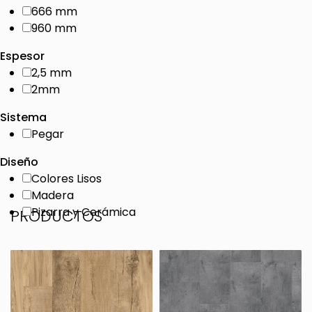
666 mm
960 mm
Espesor
2,5 mm
2mm
Sistema
Pegar
Diseño
Colores Lisos
Madera
Pizarra y Cerámica
PRODUCTOS