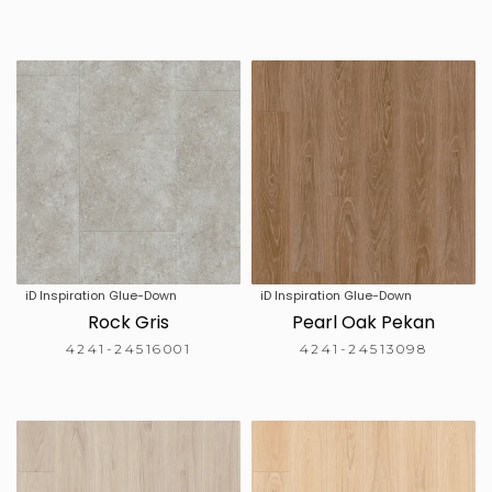
iD Inspiration Glue-Down
iD Inspiration Glue-Down
Rock Gris
Pearl Oak Pekan
4241-24516001
4241-24513098