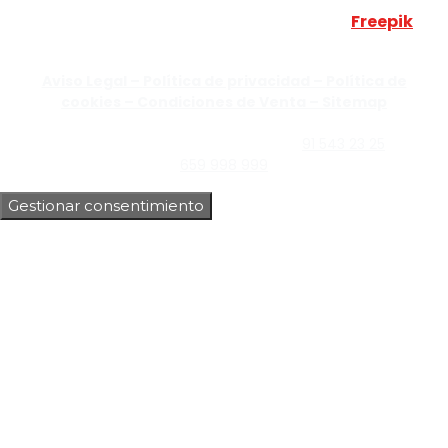
Esta web utiliza algunos recursos visuales de
Freepik
JUMISADECOR S.L. ©
2026 Todos los derechos reservados –
Aviso Legal –
Política de privacidad –
Política de
cookies –
Condiciones de Venta –
Sitemap
C/Guzmán el Bueno, Nº18 – 28015, Madrid | C/Rey Pastor,
Nº40 – 28914 Leganés, Madrid | Teléfono
91 543 23 25
| Móvil
659 998 999
Gestionar consentimiento