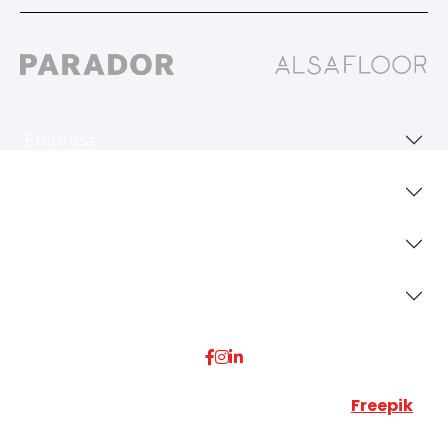
Empresa
Revestimientos
Secciones
Dónde Estamos
Esta web utiliza algunos recursos visuales de
Freepik
JUMISADECOR S.L. ©
2026 Todos los derechos reservados –