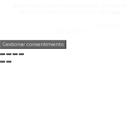
Aviso Legal –
Política de privacidad –
Política de
cookies –
Condiciones de Venta –
Sitemap
C/Guzmán el Bueno, Nº18 – 28015, Madrid | C/Rey Pastor,
Nº40 – 28914 Leganés, Madrid | Teléfono
91 543 23 25
| Móvil
659 998 999
Gestionar consentimiento