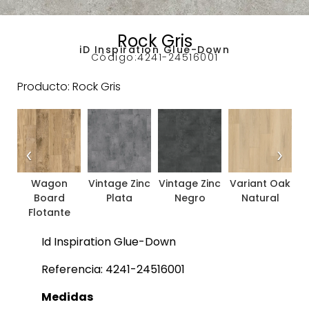
Rock Gris
iD Inspiration Glue-Down
Código:
4241-24516001
Producto: Rock Gris
‹
›
Wagon
Vintage Zinc
Vintage Zinc
Variant Oak
V
Board
Plata
Negro
Natural
Flotante
Id Inspiration Glue-Down
Referencia: 4241-24516001
Medidas