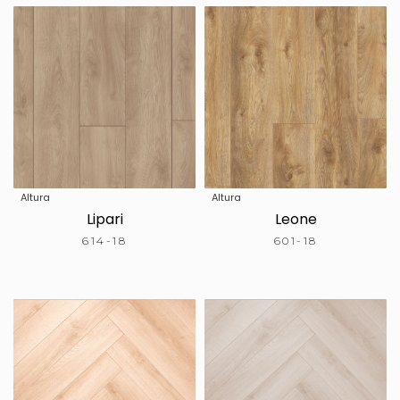
Altura
Altura
Lipari
Leone
614-18
601-18