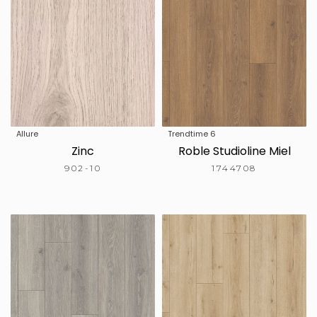
Allure
Trendtime 6
Zinc
Roble Studioline Miel
902-10
1744708