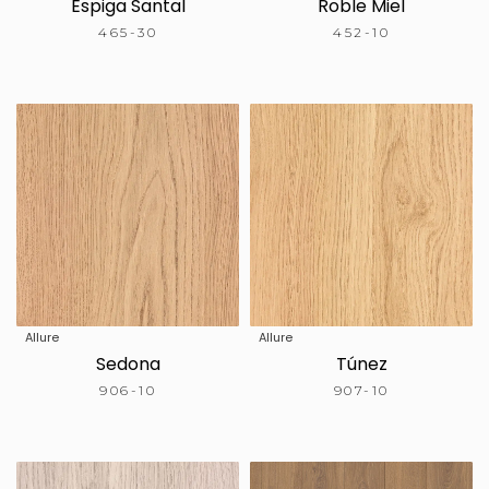
Espiga Santal
Roble Miel
465-30
452-10
Allure
Allure
Sedona
Túnez
906-10
907-10