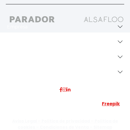
Empresa
Revestimientos
Secciones
Dónde Estamos
Esta web utiliza algunos recursos visuales de
Freepik
JUMISADECOR S.L. ©
2026 Todos los derechos reservados –
Aviso Legal –
Política de privacidad –
Política de
cookies –
Condiciones de Venta –
Sitemap