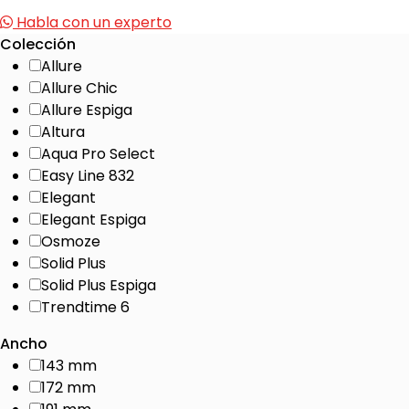
Habla con un experto
Colección
Allure
Allure Chic
Allure Espiga
Altura
Aqua Pro Select
Easy Line 832
Elegant
Elegant Espiga
Osmoze
Solid Plus
Solid Plus Espiga
Trendtime 6
Ancho
143 mm
172 mm