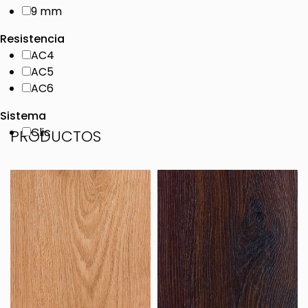
9 mm
Resistencia
AC4
AC5
AC6
Sistema
Clic
PRODUCTOS