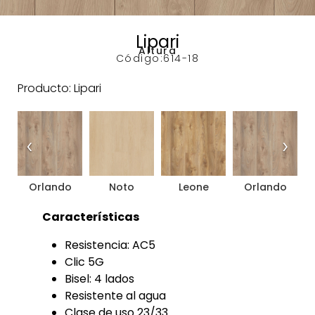
Lipari
Altura
Código:
614-18
Producto: Lipari
‹
›
Orlando
Noto
Leone
Orlando
Características
Resistencia: AC5
Clic 5G
Bisel: 4 lados
Resistente al agua
Clase de uso 23/33