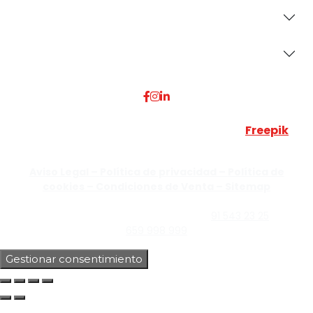
Secciones
Dónde Estamos
Esta web utiliza algunos recursos visuales de
Freepik
JUMISADECOR S.L. ©
2026 Todos los derechos reservados –
Aviso Legal –
Política de privacidad –
Política de
cookies –
Condiciones de Venta –
Sitemap
C/Guzmán el Bueno, Nº18 – 28015, Madrid | C/Rey Pastor,
Nº40 – 28914 Leganés, Madrid | Teléfono
91 543 23 25
| Móvil
659 998 999
Gestionar consentimiento