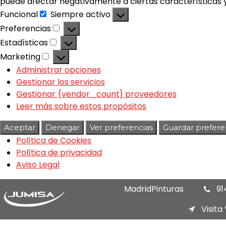
puede afectar negativamente a ciertas características y
Funcional
Siempre activo
Preferencias
Estadísticas
Marketing
Administrar opciones
Gestionar los servicios
Gestionar {vendor_count} proveedores
Leer más sobre estos propósitos
Aceptar
Denegar
Ver preferencias
Guardar prefere
Política de Cookies
Política de privacidad
Aviso Legal
MadridPinturas
91
Visita