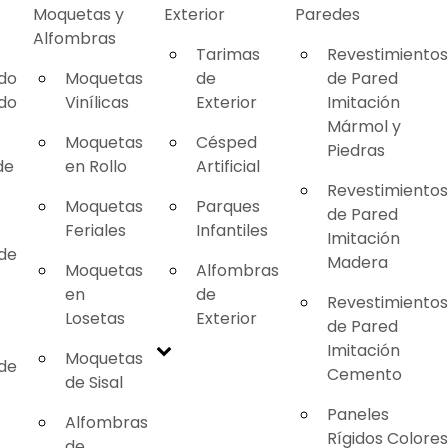
Moquetas y
Exterior
Paredes
Alfombras
Tarimas
Revestimientos
ado
Moquetas
de
de Pared
ado
Vinílicas
Exterior
Imitación
Mármol y
Moquetas
Césped
Piedras
de
en Rollo
Artificial
Revestimientos
Moquetas
Parques
de Pared
Feriales
Infantiles
Imitación
 de
Madera
Moquetas
Alfombras
en
de
Revestimientos
Losetas
Exterior
de Pared
Imitación
Moquetas
 de
Cemento
de Sisal
Paneles
Alfombras
Rígidos Colores
de