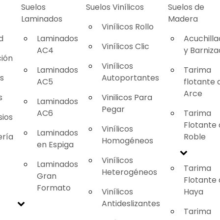
Suelos
Suelos Vinílicos
Suelos de
Laminados
Madera
Vinílicos Rollo
d
Laminados
Acuchill
Vinílicos Clic
AC4
y Barniz
ión
Vinílicos
Laminados
Tarima
as
Autoportantes
AC5
flotante 
Arce
s
Vinilicos Para
Laminados
Pegar
AC6
Tarima
ios
Flotante
Vinílicos
Laminados
ería
Roble
Homogéneos
en Espiga
Vinílicos
Laminados
Tarima
Heterogéneos
Gran
Flotante
Formato
Vinílicos
Haya
Antideslizantes
Tarima