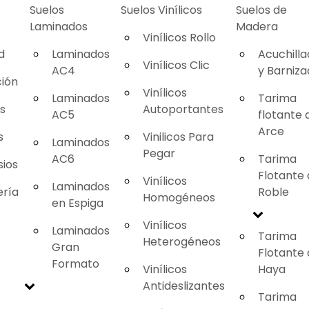
Suelos
Suelos Vinílicos
Suelos de
Laminados
Madera
Vinílicos Rollo
d
Laminados
Acuchill
Vinílicos Clic
AC4
y Barniz
ión
Vinílicos
Laminados
Tarima
as
Autoportantes
AC5
flotante 
Arce
s
Vinilicos Para
Laminados
Pegar
AC6
Tarima
ios
Flotante
Vinílicos
Laminados
ería
Roble
Homogéneos
en Espiga
Vinílicos
Laminados
Tarima
Heterogéneos
Gran
Flotante
Formato
Vinílicos
Haya
Antideslizantes
Tarima