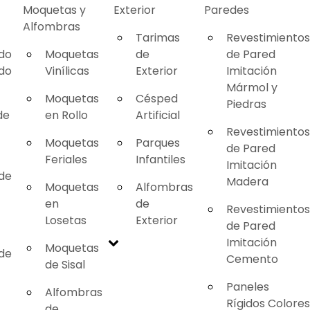
Moquetas y
Exterior
Paredes
Alfombras
Tarimas
Revestimientos
ado
Moquetas
de
de Pared
ado
Vinílicas
Exterior
Imitación
Mármol y
Moquetas
Césped
Piedras
de
en Rollo
Artificial
Revestimientos
Moquetas
Parques
de Pared
Feriales
Infantiles
Imitación
 de
Madera
Moquetas
Alfombras
en
de
Revestimientos
Losetas
Exterior
de Pared
Imitación
Moquetas
 de
Cemento
de Sisal
Paneles
Alfombras
Rígidos Colores
de