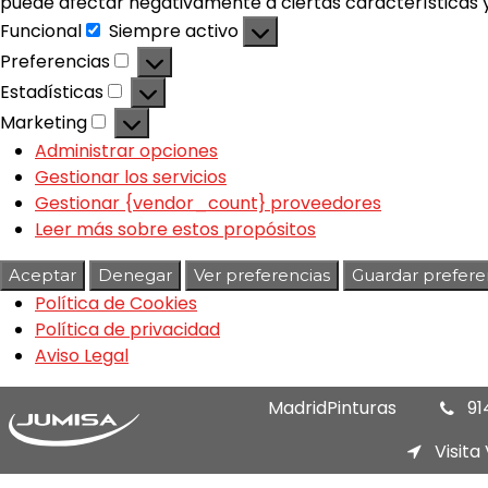
puede afectar negativamente a ciertas características y
Funcional
Siempre activo
Preferencias
Estadísticas
Marketing
Administrar opciones
Gestionar los servicios
Gestionar {vendor_count} proveedores
Leer más sobre estos propósitos
Aceptar
Denegar
Ver preferencias
Guardar prefere
Política de Cookies
Política de privacidad
Aviso Legal
MadridPinturas
91
Visita