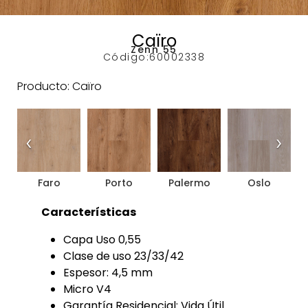
Caïro
Zenn 55
Código:
60002338
Producto: Caïro
‹
›
Faro
Porto
Palermo
Oslo
Características
Capa Uso 0,55
Clase de uso 23/33/42
Espesor: 4,5 mm
Micro V4
Garantía Residencial: Vida Útil