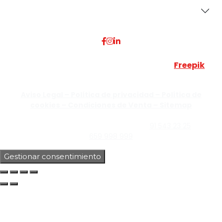
Dónde Estamos
Esta web utiliza algunos recursos visuales de
Freepik
JUMISADECOR S.L. ©
2026 Todos los derechos reservados –
Aviso Legal –
Política de privacidad –
Política de
cookies –
Condiciones de Venta –
Sitemap
C/Guzmán el Bueno, Nº18 – 28015, Madrid | C/Rey Pastor,
Nº40 – 28914 Leganés, Madrid | Teléfono
91 543 23 25
| Móvil
659 998 999
Gestionar consentimiento