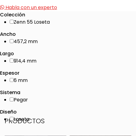
Habla con un experto
Colección
Zenn 55 Loseta
Ancho
457,2 mm
Largo
914,4 mm
Espesor
6 mm
Sistema
Pegar
Diseño
Loseta
PRODUCTOS