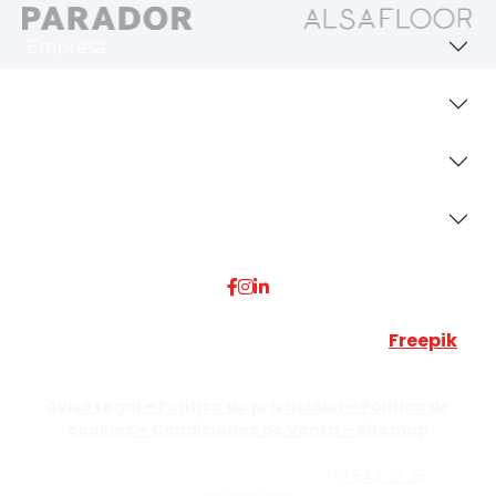
Empresa
Revestimientos
Secciones
Dónde Estamos
Esta web utiliza algunos recursos visuales de
Freepik
JUMISADECOR S.L. ©
2026 Todos los derechos reservados –
Aviso Legal –
Política de privacidad –
Política de
cookies –
Condiciones de Venta –
Sitemap
C/Guzmán el Bueno, Nº18 – 28015, Madrid | C/Rey Pastor,
Nº40 – 28914 Leganés, Madrid | Teléfono
91 543 23 25
| Móvil