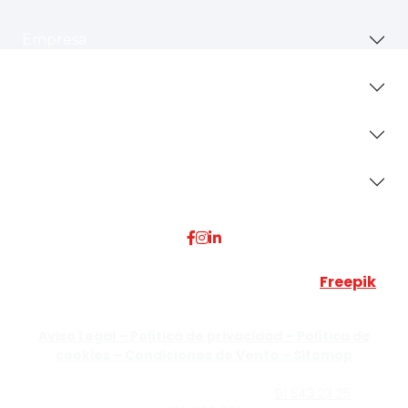
Empresa
Revestimientos
Secciones
Dónde Estamos
Esta web utiliza algunos recursos visuales de
Freepik
JUMISADECOR S.L. ©
2026 Todos los derechos reservados –
Aviso Legal –
Política de privacidad –
Política de
cookies –
Condiciones de Venta –
Sitemap
C/Guzmán el Bueno, Nº18 – 28015, Madrid | C/Rey Pastor,
Nº40 – 28914 Leganés, Madrid | Teléfono
91 543 23 25
| Móvil