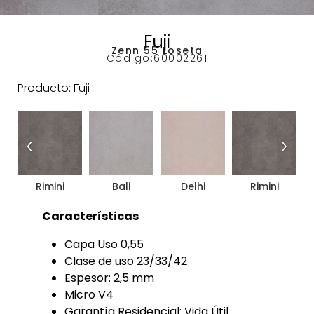
Fuji
Zenn 55 Loseta
Código:
60002261
Producto: Fuji
‹
›
Rimini
Bali
Delhi
Rimini
Características
Capa Uso 0,55
Clase de uso 23/33/42
Espesor: 2,5 mm
Micro V4
Garantía Residencial: Vida Útil