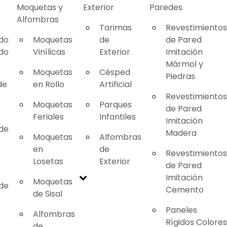
Moquetas y
Exterior
Paredes
Alfombras
Tarimas
Revestimientos
ado
Moquetas
de
de Pared
ado
Vinílicas
Exterior
Imitación
Mármol y
Moquetas
Césped
Piedras
de
en Rollo
Artificial
Revestimientos
Moquetas
Parques
de Pared
Feriales
Infantiles
Imitación
 de
Madera
Moquetas
Alfombras
en
de
Revestimientos
Losetas
Exterior
de Pared
Imitación
Moquetas
 de
Cemento
de Sisal
Paneles
Alfombras
Rígidos Colores
de