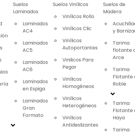
Suelos
Suelos Vinílicos
Suelos de
Laminados
Madera
Vinílicos Rollo
d
Laminados
Acuchill
Vinílicos Clic
AC4
y Barniz
ión
Vinílicos
Laminados
Tarima
as
Autoportantes
AC5
flotante 
Arce
s
Vinilicos Para
Laminados
Pegar
AC6
Tarima
ios
Flotante
Vinílicos
Laminados
ería
Roble
Homogéneos
en Espiga
Vinílicos
Laminados
Tarima
Heterogéneos
Gran
Flotante
Formato
Vinílicos
Haya
Antideslizantes
Tarima