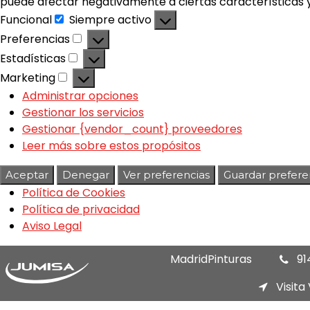
puede afectar negativamente a ciertas características y
Funcional
Siempre activo
Preferencias
Estadísticas
Marketing
Administrar opciones
Gestionar los servicios
Gestionar {vendor_count} proveedores
Leer más sobre estos propósitos
Aceptar
Denegar
Ver preferencias
Guardar prefere
Política de Cookies
Política de privacidad
Aviso Legal
MadridPinturas
91
Visita