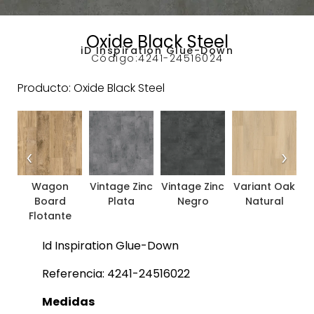
Oxide Black Steel
iD Inspiration Glue-Down
Código:
4241-24516024
Producto: Oxide Black Steel
‹
›
Wagon
Vintage Zinc
Vintage Zinc
Variant Oak
V
Board
Plata
Negro
Natural
Flotante
Id Inspiration Glue-Down
Referencia: 4241-24516022
Medidas