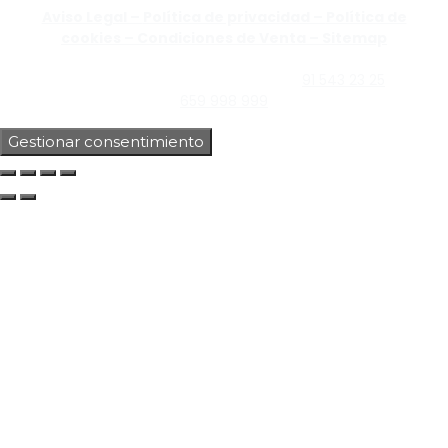
Aviso Legal –
Política de privacidad –
Política de
cookies –
Condiciones de Venta –
Sitemap
C/Guzmán el Bueno, Nº18 – 28015, Madrid | C/Rey Pastor,
Nº40 – 28914 Leganés, Madrid | Teléfono
91 543 23 25
| Móvil
659 998 999
Gestionar consentimiento