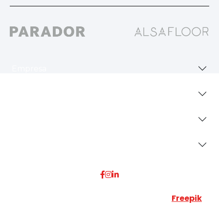
Empresa
Revestimientos
Secciones
Dónde Estamos
Esta web utiliza algunos recursos visuales de
Freepik
JUMISADECOR S.L. ©
2026 Todos los derechos reservados –