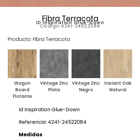
Fibra Terracota
iD Inspiration Glue-Down
Código:
4241-24522084
Producto: Fibra Terracota
‹
›
Wagon
Vintage Zinc
Vintage Zinc
Variant Oak
V
Board
Plata
Negro
Natural
Flotante
Id Inspiration Glue-Down
Referencia: 4241-24522084
Medidas