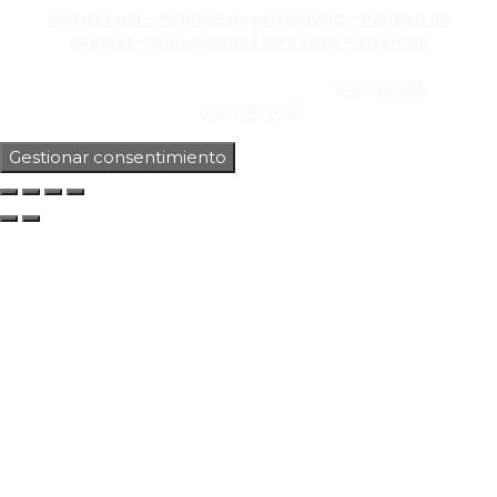
Aviso Legal –
Política de privacidad –
Política de
cookies –
Condiciones de Venta –
Sitemap
C/Guzmán el Bueno, Nº18 – 28015, Madrid | C/Rey Pastor,
Nº40 – 28914 Leganés, Madrid | Teléfono
91 543 23 25
| Móvil
659 998 999
Gestionar consentimiento