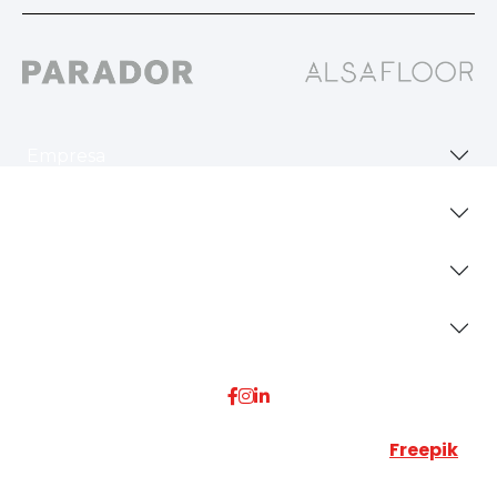
Empresa
Revestimientos
Secciones
Dónde Estamos
Esta web utiliza algunos recursos visuales de
Freepik
JUMISADECOR S.L. ©
2026 Todos los derechos reservados –