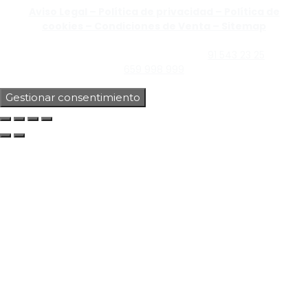
Aviso Legal –
Política de privacidad –
Política de
cookies –
Condiciones de Venta –
Sitemap
C/Guzmán el Bueno, Nº18 – 28015, Madrid | C/Rey Pastor,
Nº40 – 28914 Leganés, Madrid | Teléfono
91 543 23 25
| Móvil
659 998 999
Gestionar consentimiento