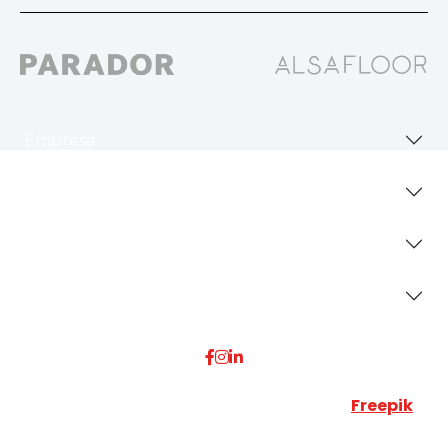
Empresa
Revestimientos
Secciones
Dónde Estamos
Esta web utiliza algunos recursos visuales de
Freepik
JUMISADECOR S.L. ©
2026 Todos los derechos reservados –