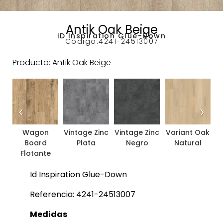
Antik Oak Beige
iD Inspiration Glue-Down
Código:
4241-24513007
Producto: Antik Oak Beige
‹
›
Wagon
Vintage Zinc
Vintage Zinc
Variant Oak
V
Board
Plata
Negro
Natural
Flotante
Id Inspiration Glue-Down
Referencia: 4241-24513007
Medidas