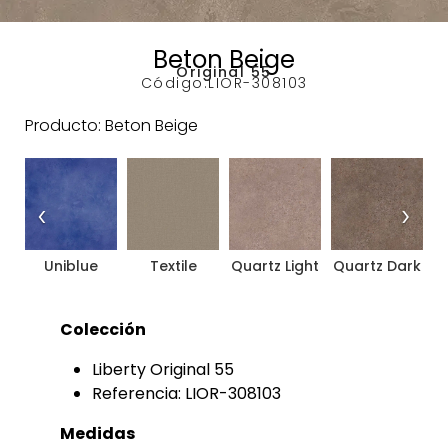
Beton Beige
Original 55
Código:
LIOR-308103
Producto: Beton Beige
‹
›
Uniblue
Textile
Quartz Light
Quartz Dark
B
Colección
Liberty Original 55
Referencia: LIOR-308103
Medidas