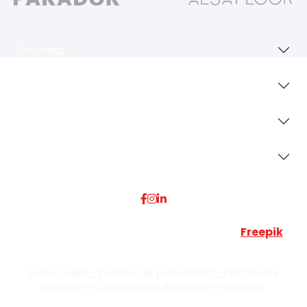
Empresa
Revestimientos
Secciones
Dónde Estamos
Esta web utiliza algunos recursos visuales de
Freepik
JUMISADECOR S.L. ©
2026 Todos los derechos reservados –
Aviso Legal –
Política de privacidad –
Política de
cookies –
Condiciones de Venta –
Sitemap
C/Guzmán el Bueno, Nº18 – 28015, Madrid | C/Rey Pastor,