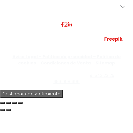
Dónde Estamos
Esta web utiliza algunos recursos visuales de
Freepik
JUMISADECOR S.L. ©
2026 Todos los derechos reservados –
Aviso Legal –
Política de privacidad –
Política de
cookies –
Condiciones de Venta –
Sitemap
C/Guzmán el Bueno, Nº18 – 28015, Madrid | C/Rey Pastor,
Nº40 – 28914 Leganés, Madrid | Teléfono
91 543 23 25
| Móvil
659 998 999
Gestionar consentimiento