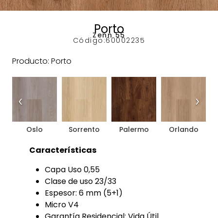
Porto
Zenn 55
Código:
60002235
Producto: Porto
‹
›
Oslo
Sorrento
Palermo
Orlando
Características
Capa Uso 0,55
Clase de uso 23/33
Espesor: 6 mm (5+1)
Micro V4
Garantía Residencial: Vida Útil