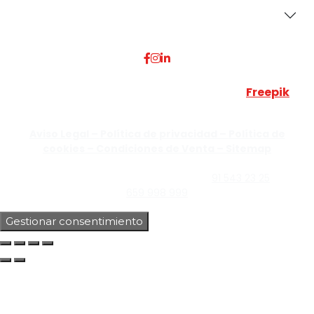
Dónde Estamos
Esta web utiliza algunos recursos visuales de
Freepik
JUMISADECOR S.L. ©
2026 Todos los derechos reservados –
Aviso Legal –
Política de privacidad –
Política de
cookies –
Condiciones de Venta –
Sitemap
C/Guzmán el Bueno, Nº18 – 28015, Madrid | C/Rey Pastor,
Nº40 – 28914 Leganés, Madrid | Teléfono
91 543 23 25
| Móvil
659 998 999
Gestionar consentimiento