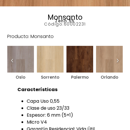
Monsanto
Zenn 55
Código:
60002231
Producto: Monsanto
‹
›
Oslo
Sorrento
Palermo
Orlando
Características
Capa Uso 0,55
Clase de uso 23/33
Espesor: 6 mm (5+1)
Micro V4
Garantía Residencial: Vida Útil