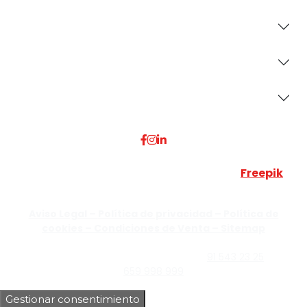
Revestimientos
Secciones
Dónde Estamos
Esta web utiliza algunos recursos visuales de
Freepik
JUMISADECOR S.L. ©
2026 Todos los derechos reservados –
Aviso Legal –
Política de privacidad –
Política de
cookies –
Condiciones de Venta –
Sitemap
C/Guzmán el Bueno, Nº18 – 28015, Madrid | C/Rey Pastor,
Nº40 – 28914 Leganés, Madrid | Teléfono
91 543 23 25
| Móvil
659 998 999
Gestionar consentimiento