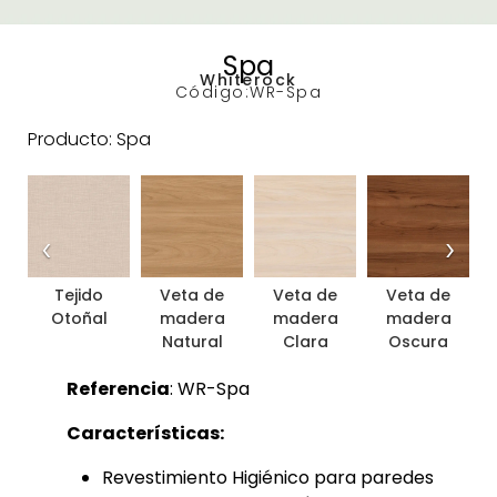
Spa
Whiterock
Código:
WR-Spa
Producto: Spa
‹
›
Tejido
Veta de
Veta de
Veta de
Otoñal
madera
madera
madera
Natural
Clara
Oscura
Referencia
: WR-Spa
Características:
Revestimiento Higiénico para paredes