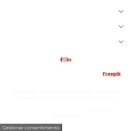
Revestimientos
Secciones
Dónde Estamos
Esta web utiliza algunos recursos visuales de
Freepik
JUMISADECOR S.L. ©
2026 Todos los derechos reservados –
Aviso Legal –
Política de privacidad –
Política de
cookies –
Condiciones de Venta –
Sitemap
C/Guzmán el Bueno, Nº18 – 28015, Madrid | C/Rey Pastor,
Nº40 – 28914 Leganés, Madrid | Teléfono
91 543 23 25
| Móvil
659 998 999
Gestionar consentimiento