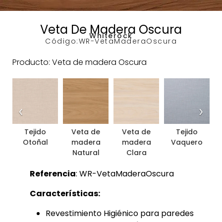
Veta De Madera Oscura
Whiterock
Código:
WR-VetaMaderaOscura
Producto: Veta de madera Oscura
‹
›
Tejido
Veta de
Veta de
Tejido
Otoñal
madera
madera
Vaquero
Natural
Clara
Referencia
: WR-VetaMaderaOscura
Características:
Revestimiento Higiénico para paredes