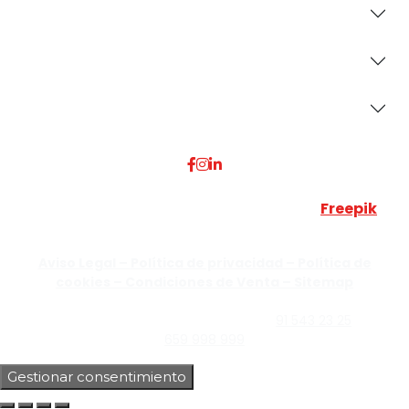
Revestimientos
Secciones
Dónde Estamos
Esta web utiliza algunos recursos visuales de
Freepik
JUMISADECOR S.L. ©
2026 Todos los derechos reservados –
Aviso Legal –
Política de privacidad –
Política de
cookies –
Condiciones de Venta –
Sitemap
C/Guzmán el Bueno, Nº18 – 28015, Madrid | C/Rey Pastor,
Nº40 – 28914 Leganés, Madrid | Teléfono
91 543 23 25
| Móvil
659 998 999
Gestionar consentimiento