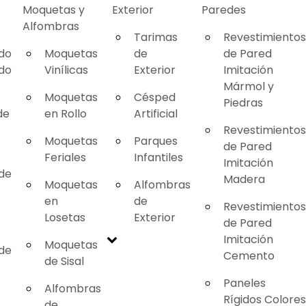
Moquetas y
Exterior
Paredes
Alfombras
Tarimas
Revestimientos
ado
Moquetas
de
de Pared
ado
Vinílicas
Exterior
Imitación
Mármol y
Moquetas
Césped
Piedras
de
en Rollo
Artificial
Revestimientos
Moquetas
Parques
de Pared
Feriales
Infantiles
Imitación
 de
Madera
Moquetas
Alfombras
en
de
Revestimientos
Losetas
Exterior
de Pared
Imitación
Moquetas
 de
Cemento
de Sisal
Paneles
Alfombras
Rígidos Colores
de