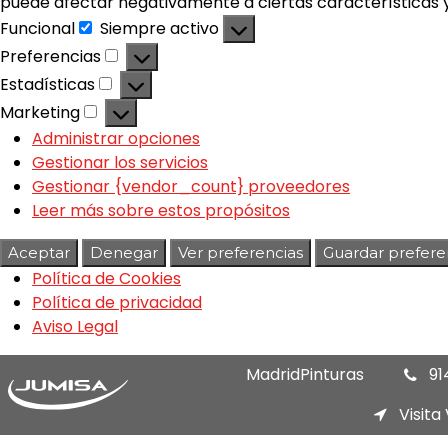
puede afectar negativamente a ciertas características y
Funcional
Siempre activo
Preferencias
Estadísticas
Marketing
Administrar opciones
Gestionar los servicios
Gestionar {vendor_count} proveedores
Leer más sobre estos propósitos
Aceptar
Denegar
Ver preferencias
Guardar prefere
Política de Cookies
Política de privacidad
Aviso Legal
MadridPinturas
91
Visita