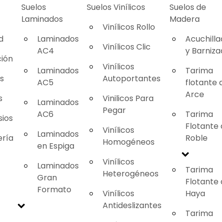
Suelos
Suelos Vinílicos
Suelos de
Laminados
Madera
Vinílicos Rollo
d
Laminados
Acuchill
Vinílicos Clic
AC4
y Barniz
ión
Vinílicos
Laminados
Tarima
as
Autoportantes
AC5
flotante 
Arce
s
Vinilicos Para
Laminados
Pegar
AC6
Tarima
ios
Flotante
Vinílicos
Laminados
ería
Roble
Homogéneos
en Espiga
Vinílicos
Laminados
Tarima
Heterogéneos
Gran
Flotante
Formato
Vinílicos
Haya
Antideslizantes
Tarima