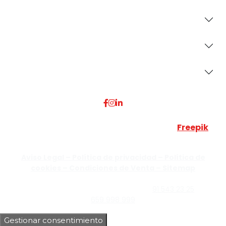
Revestimientos
Secciones
Dónde Estamos
Esta web utiliza algunos recursos visuales de
Freepik
JUMISADECOR S.L. ©
2026 Todos los derechos reservados –
Aviso Legal –
Política de privacidad –
Política de
cookies –
Condiciones de Venta –
Sitemap
C/Guzmán el Bueno, Nº18 – 28015, Madrid | C/Rey Pastor,
Nº40 – 28914 Leganés, Madrid | Teléfono
91 543 23 25
| Móvil
659 998 999
Gestionar consentimiento