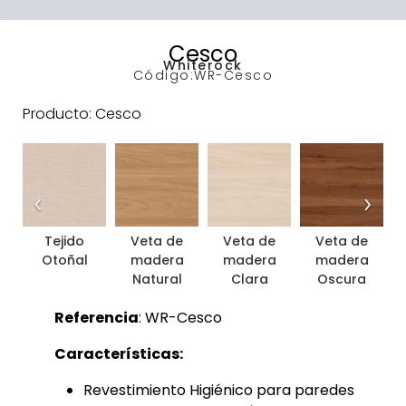
Cesco
Whiterock
Código:
WR-Cesco
Producto: Cesco
‹
›
Tejido
Veta de
Veta de
Veta de
Otoñal
madera
madera
madera
Natural
Clara
Oscura
Referencia
: WR-Cesco
Características:
Revestimiento Higiénico para paredes