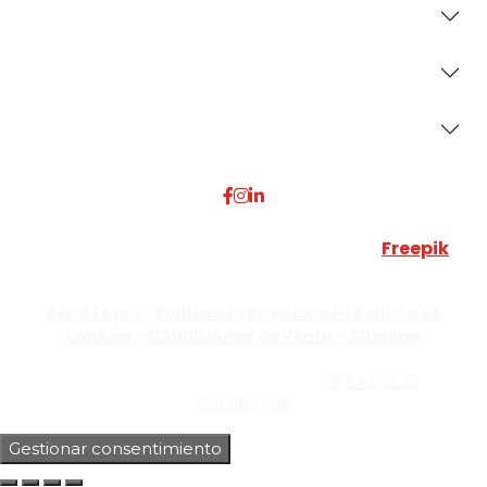
Revestimientos
Secciones
Dónde Estamos
Esta web utiliza algunos recursos visuales de
Freepik
JUMISADECOR S.L. ©
2026 Todos los derechos reservados –
Aviso Legal –
Política de privacidad –
Política de
cookies –
Condiciones de Venta –
Sitemap
C/Guzmán el Bueno, Nº18 – 28015, Madrid | C/Rey Pastor,
Nº40 – 28914 Leganés, Madrid | Teléfono
91 543 23 25
| Móvil
659 998 999
Gestionar consentimiento