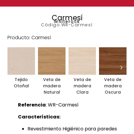
Carmesí
Whiterock
Código:
WR-Carmesí
Producto: Carmesí
‹
›
Tejido
Veta de
Veta de
Veta de
Otoñal
madera
madera
madera
Natural
Clara
Oscura
Referencia
: WR-Carmesí
Características:
Revestimiento Higiénico para paredes