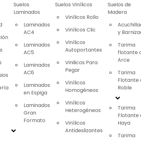
Suelos
Suelos Vinílicos
Suelos de
Laminados
Madera
Vinílicos Rollo
d
Laminados
Acuchill
Vinílicos Clic
AC4
y Barniz
ión
Vinílicos
Laminados
Tarima
as
Autoportantes
AC5
flotante 
Arce
s
Vinilicos Para
Laminados
Pegar
AC6
Tarima
ios
Flotante
Vinílicos
Laminados
ería
Roble
Homogéneos
en Espiga
Vinílicos
Laminados
Tarima
Heterogéneos
Gran
Flotante
Formato
Vinílicos
Haya
Antideslizantes
Tarima