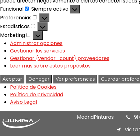
puede afectar negativamente a ciertas características y
Funcional
Siempre activo
Preferencias
Estadísticas
Marketing
Administrar opciones
Gestionar los servicios
Gestionar {vendor_count} proveedores
Leer más sobre estos propósitos
Aceptar
Denegar
Ver preferencias
Guardar prefere
Política de Cookies
Política de privacidad
Aviso Legal
MadridPinturas
91
Visita