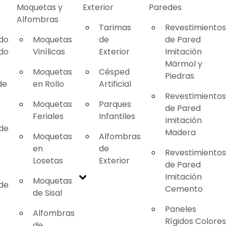
Moquetas y
Exterior
Paredes
Alfombras
Tarimas
Revestimientos
ado
Moquetas
de
de Pared
ado
Vinílicas
Exterior
Imitación
Mármol y
Moquetas
Césped
Piedras
de
en Rollo
Artificial
Revestimientos
Moquetas
Parques
de Pared
Feriales
Infantiles
Imitación
 de
Madera
Moquetas
Alfombras
en
de
Revestimientos
Losetas
Exterior
de Pared
Imitación
Moquetas
 de
Cemento
de Sisal
Paneles
Alfombras
Rígidos Colores
de