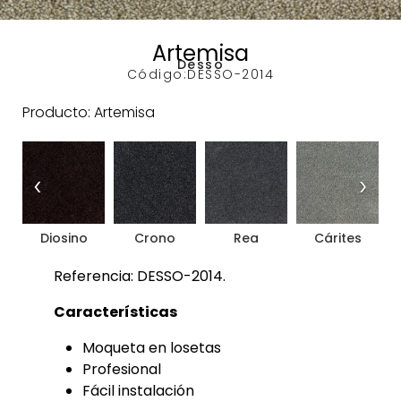
Artemisa
Desso
Código:
DESSO-2014
Producto: Artemisa
‹
›
Diosino
Crono
Rea
Cárites
Referencia: DESSO-2014.
Características
Moqueta en losetas
Profesional
Fácil instalación