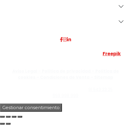
Secciones
Dónde Estamos
Esta web utiliza algunos recursos visuales de
Freepik
JUMISADECOR S.L. ©
2026 Todos los derechos reservados –
Aviso Legal –
Política de privacidad –
Política de
cookies –
Condiciones de Venta –
Sitemap
C/Guzmán el Bueno, Nº18 – 28015, Madrid | C/Rey Pastor,
Nº40 – 28914 Leganés, Madrid | Teléfono
91 543 23 25
| Móvil
659 998 999
Gestionar consentimiento