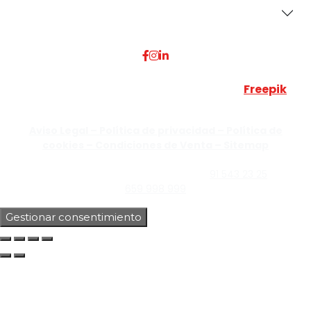
Dónde Estamos
Esta web utiliza algunos recursos visuales de
Freepik
JUMISADECOR S.L. ©
2026 Todos los derechos reservados –
Aviso Legal –
Política de privacidad –
Política de
cookies –
Condiciones de Venta –
Sitemap
C/Guzmán el Bueno, Nº18 – 28015, Madrid | C/Rey Pastor,
Nº40 – 28914 Leganés, Madrid | Teléfono
91 543 23 25
| Móvil
659 998 999
Gestionar consentimiento