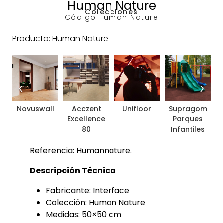
Human Nature
Colecciones
Código:
Human Nature
Producto: Human Nature
‹
›
Novuswall
Acczent
Unifloor
Supragom
Excellence
Parques
80
Infantiles
Referencia: Humannature.
Descripción Técnica
Fabricante: Interface
Colección: Human Nature
Medidas: 50×50 cm