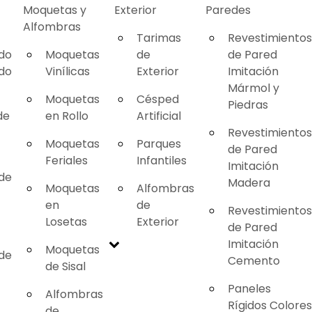
Moquetas y
Exterior
Paredes
Alfombras
Tarimas
Revestimientos
ado
Moquetas
de
de Pared
ado
Vinílicas
Exterior
Imitación
Mármol y
Moquetas
Césped
Piedras
de
en Rollo
Artificial
Revestimientos
Moquetas
Parques
de Pared
Feriales
Infantiles
Imitación
 de
Madera
Moquetas
Alfombras
en
de
Revestimientos
Losetas
Exterior
de Pared
Imitación
Moquetas
 de
Cemento
de Sisal
Paneles
Alfombras
Rígidos Colores
de