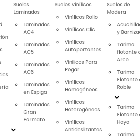
Suelos
Suelos Vinílicos
Suelos de
Laminados
Madera
Vinílicos Rollo
d
Laminados
Acuchill
Vinílicos Clic
AC4
y Barniz
ión
Vinílicos
Laminados
Tarima
as
Autoportantes
AC5
flotante 
Arce
s
Vinilicos Para
Laminados
Pegar
AC6
Tarima
ios
Flotante
Vinílicos
Laminados
ería
Roble
Homogéneos
en Espiga
Vinílicos
Laminados
Tarima
Heterogéneos
Gran
Flotante
Formato
Vinílicos
Haya
Antideslizantes
Tarima