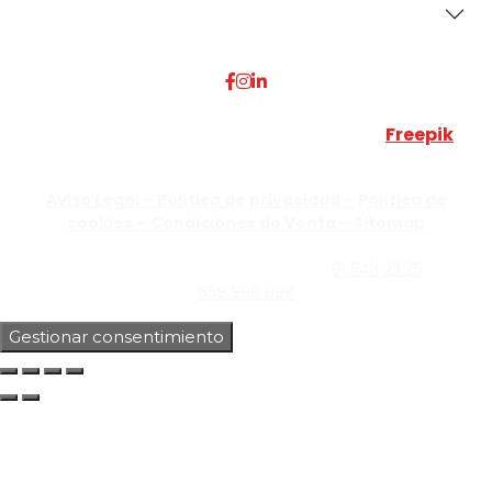
Dónde Estamos
Esta web utiliza algunos recursos visuales de
Freepik
JUMISADECOR S.L. ©
2026 Todos los derechos reservados –
Aviso Legal –
Política de privacidad –
Política de
cookies –
Condiciones de Venta –
Sitemap
C/Guzmán el Bueno, Nº18 – 28015, Madrid | C/Rey Pastor,
Nº40 – 28914 Leganés, Madrid | Teléfono
91 543 23 25
| Móvil
659 998 999
Gestionar consentimiento