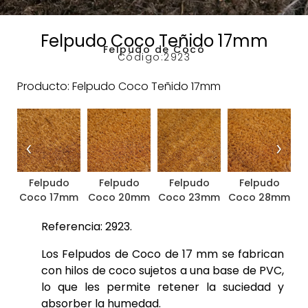
Felpudo Coco Teñido 17mm
Felpudo de Coco
Código:
2923
Producto: Felpudo Coco Teñido 17mm
‹
›
Felpudo
Felpudo
Felpudo
Felpudo
Coco 17mm
Coco 20mm
Coco 23mm
Coco 28mm
C
Referencia: 2923.
Los Felpudos de Coco de 17 mm se fabrican
con hilos de coco sujetos a una base de PVC,
lo que les permite retener la suciedad y
absorber la humedad.