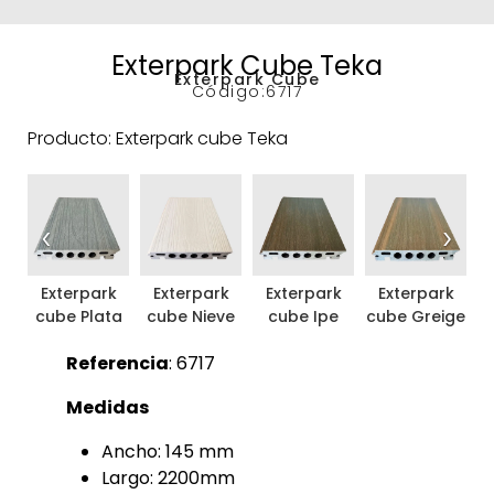
Exterpark Cube Teka
Exterpark Cube
Código:
6717
Producto: Exterpark cube Teka
‹
›
Exterpark
Exterpark
Exterpark
Exterpark
cube Plata
cube Nieve
cube Ipe
cube Greige
c
Referencia
: 6717
Medidas
Ancho: 145 mm
Largo: 2200mm