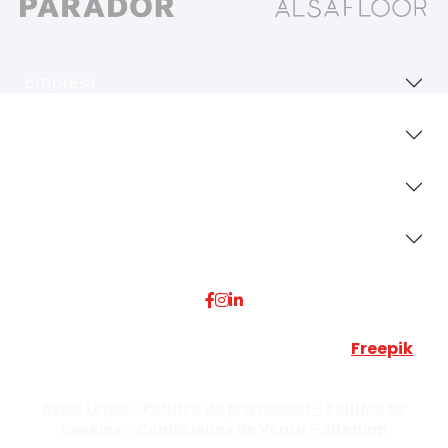
Empresa
Revestimientos
Secciones
Dónde Estamos
Esta web utiliza algunos recursos visuales de
Freepik
JUMISADECOR S.L. ©
2026 Todos los derechos reservados –
Aviso Legal –
Política de privacidad –
Política de
cookies –
Condiciones de Venta –
Sitemap