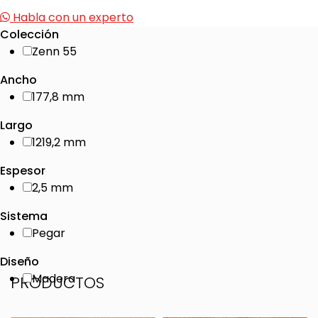
Habla con un experto
Colección
Zenn 55
Ancho
177,8 mm
Largo
1219,2 mm
Espesor
2,5 mm
Sistema
Pegar
Diseño
Madera
PRODUCTOS