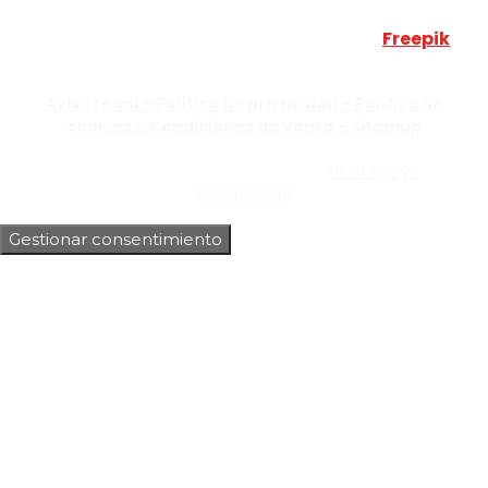
Esta web utiliza algunos recursos visuales de
Freepik
JUMISADECOR S.L. ©
2026 Todos los derechos reservados –
Aviso Legal –
Política de privacidad –
Política de
cookies –
Condiciones de Venta –
Sitemap
C/Guzmán el Bueno, Nº18 – 28015, Madrid | C/Rey Pastor,
Nº40 – 28914 Leganés, Madrid | Teléfono
91 543 23 25
| Móvil
659 998 999
Gestionar consentimiento