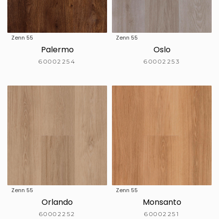
Zenn 55
Zenn 55
Palermo
Oslo
60002254
60002253
Zenn 55
Zenn 55
Orlando
Monsanto
60002252
60002251