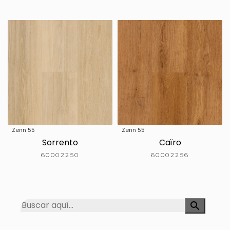
Zenn 55
Zenn 55
Sorrento
Caïro
60002250
60002256