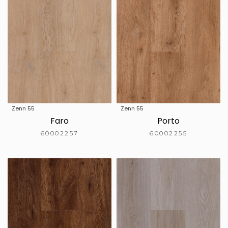
Zenn 55
Zenn 55
Faro
Porto
60002257
60002255