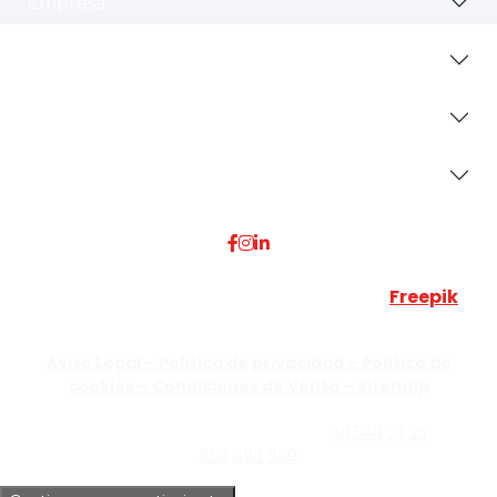
Empresa
Revestimientos
Secciones
Dónde Estamos
Esta web utiliza algunos recursos visuales de
Freepik
JUMISADECOR S.L. ©
2026 Todos los derechos reservados –
Aviso Legal –
Política de privacidad –
Política de
cookies –
Condiciones de Venta –
Sitemap
C/Guzmán el Bueno, Nº18 – 28015, Madrid | C/Rey Pastor,
Nº40 – 28914 Leganés, Madrid | Teléfono
91 543 23 25
| Móvil
659 998 999