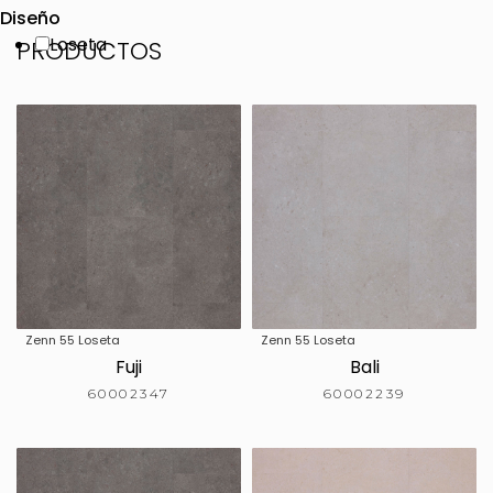
Diseño
Loseta
PRODUCTOS
Zenn 55 Loseta
Zenn 55 Loseta
Fuji
Bali
60002347
60002239