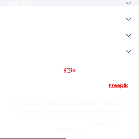
Empresa
Revestimientos
Secciones
Dónde Estamos
Esta web utiliza algunos recursos visuales de
Freepik
JUMISADECOR S.L. ©
2026 Todos los derechos reservados –
Aviso Legal –
Política de privacidad –
Política de
cookies –
Condiciones de Venta –
Sitemap
C/Guzmán el Bueno, Nº18 – 28015, Madrid | C/Rey Pastor,
Nº40 – 28914 Leganés, Madrid | Teléfono
91 543 23 25
| Móvil
659 998 999