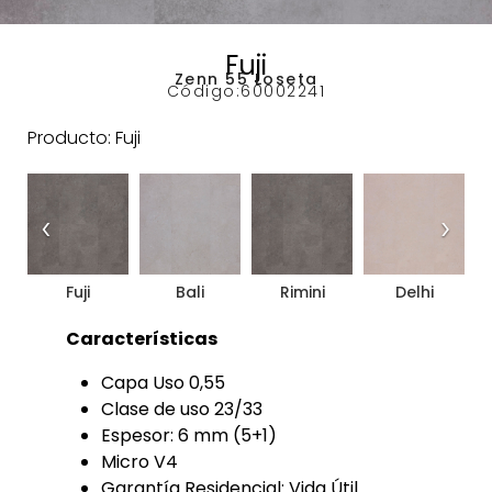
Fuji
Zenn 55 Loseta
Código:
60002241
Producto: Fuji
‹
›
Fuji
Bali
Rimini
Delhi
Características
Capa Uso 0,55
Clase de uso 23/33
Espesor: 6 mm (5+1)
Micro V4
Garantía Residencial: Vida Útil