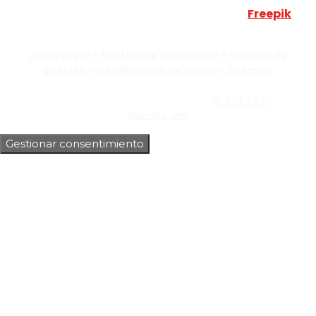
Esta web utiliza algunos recursos visuales de
Freepik
JUMISADECOR S.L. ©
2026 Todos los derechos reservados –
Aviso Legal –
Política de privacidad –
Política de
cookies –
Condiciones de Venta –
Sitemap
C/Guzmán el Bueno, Nº18 – 28015, Madrid | C/Rey Pastor,
Nº40 – 28914 Leganés, Madrid | Teléfono
91 543 23 25
| Móvil
659 998 999
Gestionar consentimiento