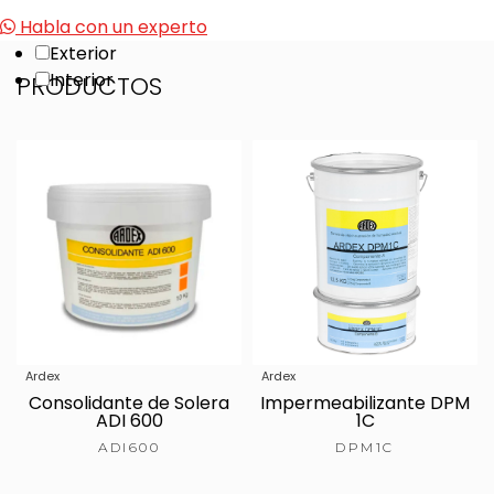
Habla con un experto
Exterior
Interior
PRODUCTOS
Ardex
Ardex
Consolidante de Solera
Impermeabilizante DPM
ADI 600
1C
ADI600
DPM1C