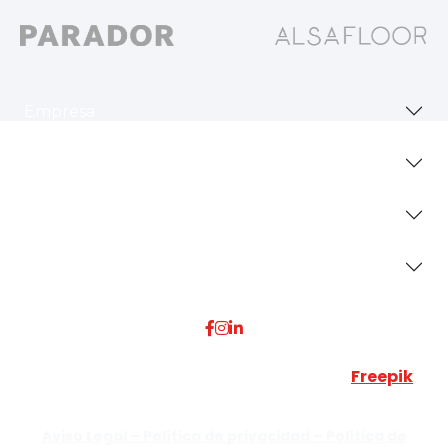
Empresa
Revestimientos
Secciones
Dónde Estamos
Esta web utiliza algunos recursos visuales de
Freepik
JUMISADECOR S.L. ©
2026 Todos los derechos reservados –
Aviso Legal –
Política de privacidad –
Política de