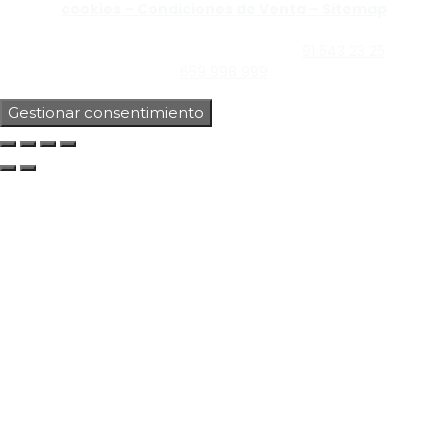
cookies –
Condiciones de Venta –
Sitemap
C/Guzmán el Bueno, Nº18 – 28015, Madrid | C/Rey Pastor,
Nº40 – 28914 Leganés, Madrid | Teléfono
91 543 23 25
| Móvil
659 998 999
Gestionar consentimiento