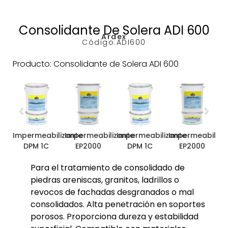
Consolidante De Solera ADI 600
Ardex
Código:
ADI600
Producto: Consolidante de Solera ADI 600
‹
›
Impermeabilizante
Impermeabilizante
Impermeabilizante
Impermeabiliza
I
DPM 1C
EP2000
DPM 1C
EP2000
Para el tratamiento de consolidado de
piedras areniscas, granitos, ladrillos o
revocos de fachadas desgranados o mal
consolidados. Alta penetración en soportes
porosos. Proporciona dureza y estabilidad