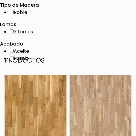
Tipo de Madera
Roble
Lamas
3 Lamas
Acabado
Aceite
Barniz
PRODUCTOS