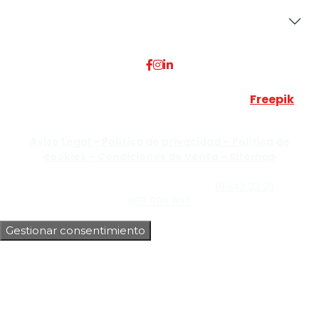
Dónde Estamos
Esta web utiliza algunos recursos visuales de
Freepik
JUMISADECOR S.L. ©
2026 Todos los derechos reservados –
Aviso Legal –
Política de privacidad –
Política de
cookies –
Condiciones de Venta –
Sitemap
C/Guzmán el Bueno, Nº18 – 28015, Madrid | C/Rey Pastor,
Nº40 – 28914 Leganés, Madrid | Teléfono
91 543 23 25
| Móvil
659 998 999
Gestionar consentimiento