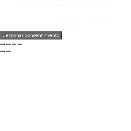
cookies –
Condiciones de Venta –
Sitemap
C/Guzmán el Bueno, Nº18 – 28015, Madrid | C/Rey Pastor,
Nº40 – 28914 Leganés, Madrid | Teléfono
91 543 23 25
| Móvil
659 998 999
Gestionar consentimiento