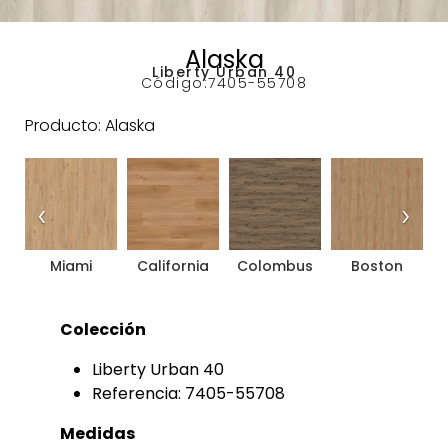
Alaska
Liberty Urban 40
Código:
7405-55708
Producto: Alaska
‹
›
Miami
California
Colombus
Boston
Colección
Liberty Urban 40
Referencia: 7405-55708
Medidas