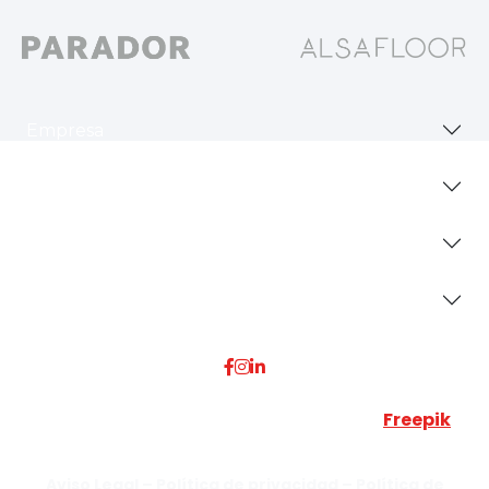
Empresa
Revestimientos
Secciones
Dónde Estamos
Esta web utiliza algunos recursos visuales de
Freepik
JUMISADECOR S.L. ©
2026 Todos los derechos reservados –
Aviso Legal –
Política de privacidad –
Política de