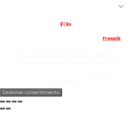
Dónde Estamos
Esta web utiliza algunos recursos visuales de
Freepik
JUMISADECOR S.L. ©
2026 Todos los derechos reservados –
Aviso Legal –
Política de privacidad –
Política de
cookies –
Condiciones de Venta –
Sitemap
C/Guzmán el Bueno, Nº18 – 28015, Madrid | C/Rey Pastor,
Nº40 – 28914 Leganés, Madrid | Teléfono
91 543 23 25
| Móvil
659 998 999
Gestionar consentimiento