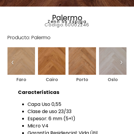
Palermo
Zenn 55 Espiga
Código:
60002246
Producto: Palermo
‹
›
Faro
Caïro
Porto
Oslo
Características
Capa Uso 0,55
Clase de uso 23/33
Espesor: 6 mm (5+1)
Micro V4
Garantía Residencial: Vida Útil