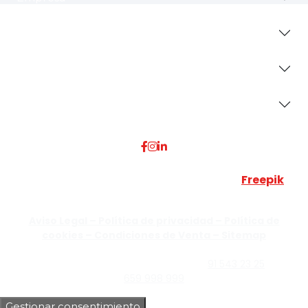
Revestimientos
Secciones
Dónde Estamos
Esta web utiliza algunos recursos visuales de
Freepik
JUMISADECOR S.L. ©
2026 Todos los derechos reservados –
Aviso Legal –
Política de privacidad –
Política de
cookies –
Condiciones de Venta –
Sitemap
C/Guzmán el Bueno, Nº18 – 28015, Madrid | C/Rey Pastor,
Nº40 – 28914 Leganés, Madrid | Teléfono
91 543 23 25
| Móvil
659 998 999
Gestionar consentimiento