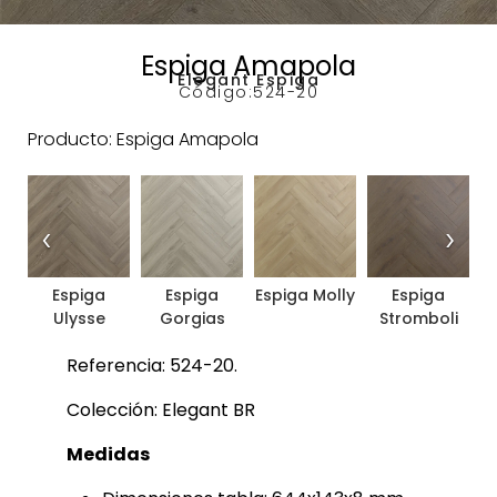
Espiga Amapola
Elegant Espiga
Código:
524-20
Producto: Espiga Amapola
‹
›
Espiga
Espiga
Espiga Molly
Espiga
Ulysse
Gorgias
Stromboli
Referencia: 524-20.
Colección: Elegant BR
Medidas