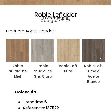
Roble Leñador
Trendtime 6
Código:
1371172
Producto: Roble Leñador
‹
›
Roble
Roble
Roble Loft
Roble Loft
Studioline
Studioline
Pure
Fumé al
V
Miel
Gris Claro
Aceite
P
Blanco
Colección
Trendtime 6
Referencia: 1371172