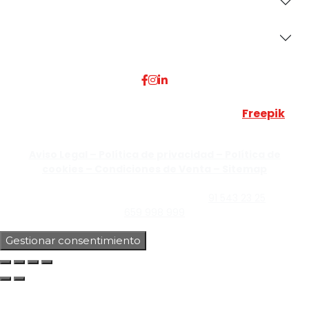
Secciones
Dónde Estamos
Esta web utiliza algunos recursos visuales de
Freepik
JUMISADECOR S.L. ©
2026 Todos los derechos reservados –
Aviso Legal –
Política de privacidad –
Política de
cookies –
Condiciones de Venta –
Sitemap
C/Guzmán el Bueno, Nº18 – 28015, Madrid | C/Rey Pastor,
Nº40 – 28914 Leganés, Madrid | Teléfono
91 543 23 25
| Móvil
659 998 999
Gestionar consentimiento