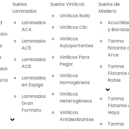
Suelos
Suelos Vinílicos
Suelos de
Laminados
Madera
Vinílicos Rollo
d
Laminados
Acuchill
Vinílicos Clic
AC4
y Barniz
ión
Vinílicos
Laminados
Tarima
as
Autoportantes
AC5
flotante 
Arce
s
Vinilicos Para
Laminados
Pegar
AC6
Tarima
ios
Flotante
Vinílicos
Laminados
ería
Roble
Homogéneos
en Espiga
Vinílicos
Laminados
Tarima
Heterogéneos
Gran
Flotante
Formato
Vinílicos
Haya
Antideslizantes
Tarima