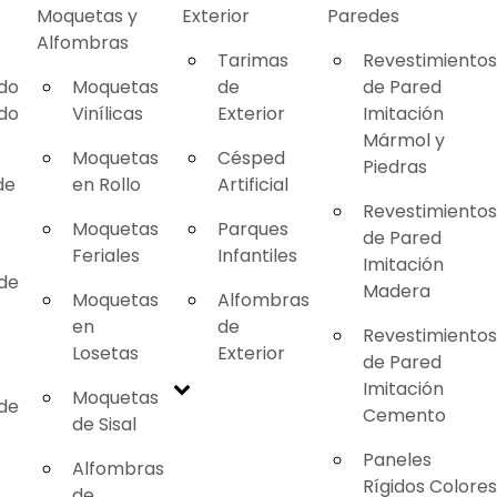
Moquetas y
Exterior
Paredes
Alfombras
Tarimas
Revestimientos
ado
Moquetas
de
de Pared
ado
Vinílicas
Exterior
Imitación
Mármol y
Moquetas
Césped
Piedras
de
en Rollo
Artificial
Revestimientos
Moquetas
Parques
de Pared
Feriales
Infantiles
Imitación
 de
Madera
Moquetas
Alfombras
en
de
Revestimientos
Losetas
Exterior
de Pared
Imitación
Moquetas
 de
Cemento
de Sisal
Paneles
Alfombras
Rígidos Colores
de