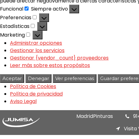
puede afectar negativamente a ciertas características y
Funcional
Siempre activo
Preferencias
Estadísticas
Marketing
Administrar opciones
Gestionar los servicios
Gestionar {vendor_count} proveedores
Leer más sobre estos propósitos
Aceptar
Denegar
Ver preferencias
Guardar prefere
Política de Cookies
Política de privacidad
Aviso Legal
MadridPinturas
91
Visita