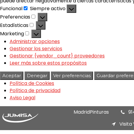
puede afectar negativamente a ciertas características y
Funcional
Siempre activo
Preferencias
Estadísticas
Marketing
Administrar opciones
Gestionar los servicios
Gestionar {vendor_count} proveedores
Leer más sobre estos propósitos
Aceptar
Denegar
Ver preferencias
Guardar prefere
Política de Cookies
Política de privacidad
Aviso Legal
MadridPinturas
91
Visita