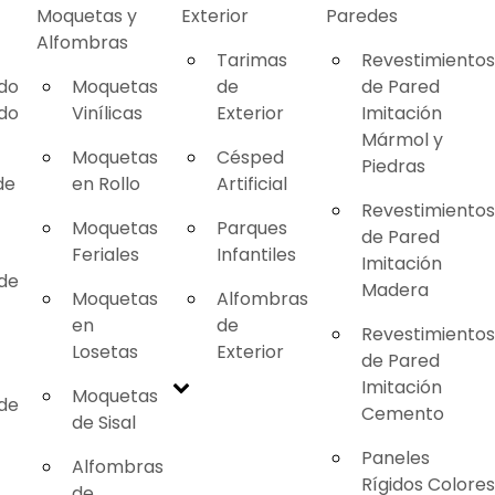
Moquetas y
Exterior
Paredes
Alfombras
Tarimas
Revestimientos
ado
Moquetas
de
de Pared
ado
Vinílicas
Exterior
Imitación
Mármol y
Moquetas
Césped
Piedras
de
en Rollo
Artificial
Revestimientos
Moquetas
Parques
de Pared
Feriales
Infantiles
Imitación
 de
Madera
Moquetas
Alfombras
en
de
Revestimientos
Losetas
Exterior
de Pared
Imitación
Moquetas
 de
Cemento
de Sisal
Paneles
Alfombras
Rígidos Colores
de