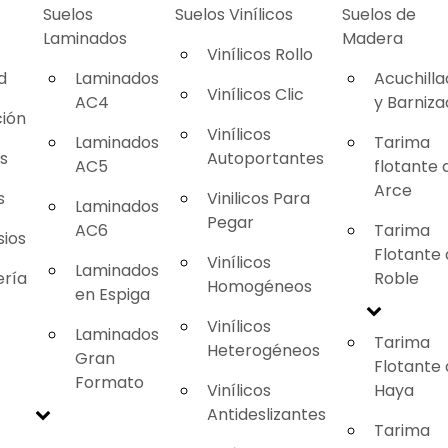
Suelos
Suelos Vinílicos
Suelos de
Laminados
Madera
Vinílicos Rollo
d
Laminados
Acuchill
Vinílicos Clic
AC4
y Barniz
ión
Vinílicos
Laminados
Tarima
as
Autoportantes
AC5
flotante 
Arce
s
Vinilicos Para
Laminados
Pegar
AC6
Tarima
ios
Flotante
Vinílicos
Laminados
ería
Roble
Homogéneos
en Espiga
Vinílicos
Laminados
Tarima
Heterogéneos
Gran
Flotante
Formato
Vinílicos
Haya
Antideslizantes
Tarima