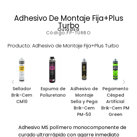
Adhesivo De Montaje Fija+Plus
Turbo
Quiadsa
Código:
FP-TURBO
Producto: Adhesivo de Montaje Fija+Plus Turbo
‹
›
Sellador
Espuma de
Adhesivo de
Pegamento
P
Brik-Cem
Poliuretano
Montaje
Césped
CM10
Sella y Pega
Artificial
C
Brik-Cem
Brik-Cem PM
PM-50
Green
Adhesivo MS polímero monocomponente de
curado ultrarrápido con agarre inmediato