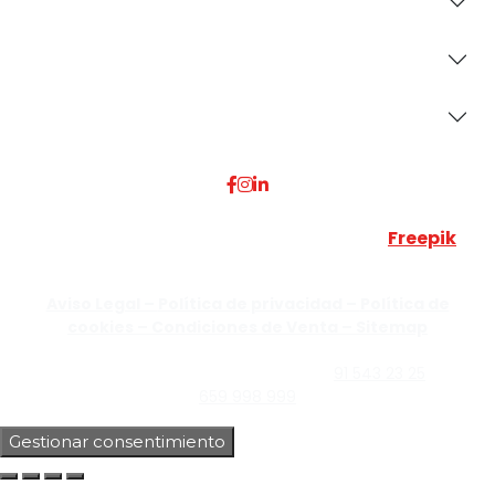
Revestimientos
Secciones
Dónde Estamos
Esta web utiliza algunos recursos visuales de
Freepik
JUMISADECOR S.L. ©
2026 Todos los derechos reservados –
Aviso Legal –
Política de privacidad –
Política de
cookies –
Condiciones de Venta –
Sitemap
C/Guzmán el Bueno, Nº18 – 28015, Madrid | C/Rey Pastor,
Nº40 – 28914 Leganés, Madrid | Teléfono
91 543 23 25
| Móvil
659 998 999
Gestionar consentimiento