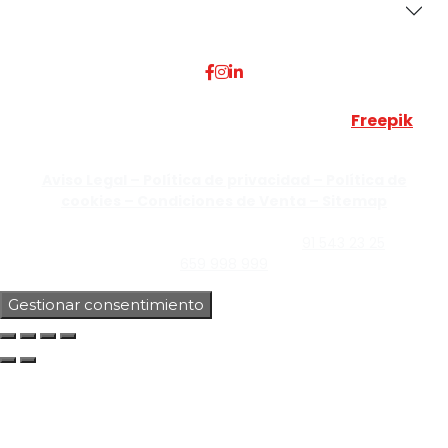
Dónde Estamos
Esta web utiliza algunos recursos visuales de
Freepik
JUMISADECOR S.L. ©
2026 Todos los derechos reservados –
Aviso Legal –
Política de privacidad –
Política de
cookies –
Condiciones de Venta –
Sitemap
C/Guzmán el Bueno, Nº18 – 28015, Madrid | C/Rey Pastor,
Nº40 – 28914 Leganés, Madrid | Teléfono
91 543 23 25
| Móvil
659 998 999
Gestionar consentimiento