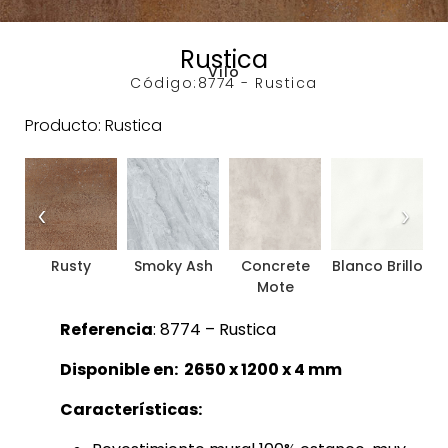
Rustica
Vilo
Código:
8774 - Rustica
Producto: Rustica
‹
›
Rusty
Smoky Ash
Concrete
Blanco Brillo
Mote
Referencia
: 8774 – Rustica
Disponible en: 2650 x 1200 x 4 mm
Características: