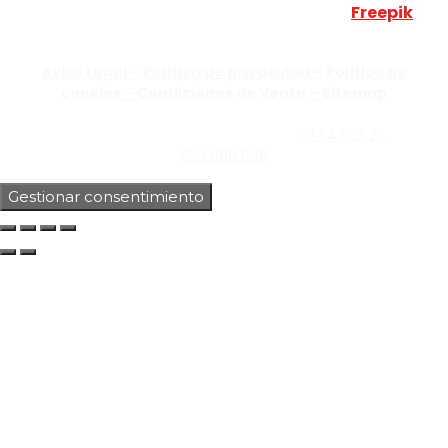
Esta web utiliza algunos recursos visuales de
Freepik
JUMISADECOR S.L. ©
2026 Todos los derechos reservados –
Aviso Legal –
Política de privacidad –
Política de
cookies –
Condiciones de Venta –
Sitemap
C/Guzmán el Bueno, Nº18 – 28015, Madrid | C/Rey Pastor,
Nº40 – 28914 Leganés, Madrid | Teléfono
91 543 23 25
| Móvil
659 998 999
Gestionar consentimiento