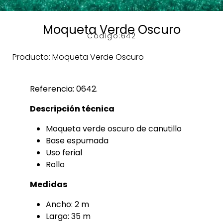
Moqueta Verde Oscuro
Código:
642
Producto: Moqueta Verde Oscuro
Referencia: 0642.
Descripción técnica
Moqueta verde oscuro de canutillo
Base espumada
Uso ferial
Rollo
Medidas
Ancho: 2 m
Largo: 35 m