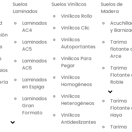
Suelos
Suelos Vinílicos
Suelos de
Laminados
Madera
Vinílicos Rollo
d
Laminados
Acuchill
Vinílicos Clic
AC4
y Barniz
ión
Vinílicos
Laminados
Tarima
as
Autoportantes
AC5
flotante 
Arce
s
Vinilicos Para
Laminados
Pegar
AC6
Tarima
ios
Flotante
Vinílicos
Laminados
ería
Roble
Homogéneos
en Espiga
Vinílicos
Laminados
Tarima
Heterogéneos
Gran
Flotante
Formato
Vinílicos
Haya
Antideslizantes
Tarima