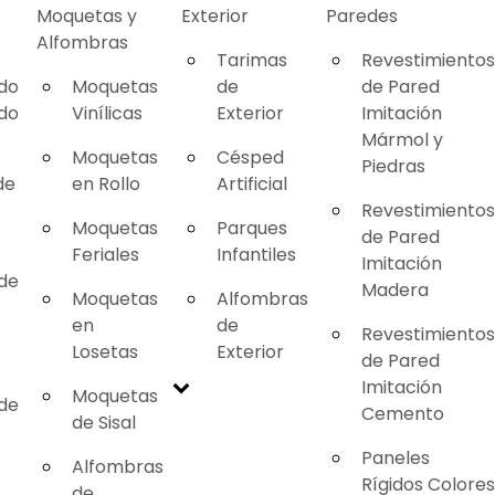
Moquetas y
Exterior
Paredes
Alfombras
Tarimas
Revestimientos
ado
Moquetas
de
de Pared
ado
Vinílicas
Exterior
Imitación
Mármol y
Moquetas
Césped
Piedras
de
en Rollo
Artificial
Revestimientos
Moquetas
Parques
de Pared
Feriales
Infantiles
Imitación
 de
Madera
Moquetas
Alfombras
en
de
Revestimientos
Losetas
Exterior
de Pared
Imitación
Moquetas
 de
Cemento
de Sisal
Paneles
Alfombras
Rígidos Colores
de