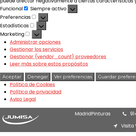
puede afectar negativamente a ciertas características y
Funcional
Siempre activo
Preferencias
Estadísticas
Marketing
Administrar opciones
Gestionar los servicios
Gestionar {vendor_count} proveedores
Leer más sobre estos propósitos
Aceptar
Denegar
Ver preferencias
Guardar prefere
Política de Cookies
Política de privacidad
Aviso Legal
MadridPinturas
91
Visita