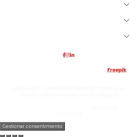
Revestimientos
Secciones
Dónde Estamos
Esta web utiliza algunos recursos visuales de
Freepik
JUMISADECOR S.L. ©
2026 Todos los derechos reservados –
Aviso Legal –
Política de privacidad –
Política de
cookies –
Condiciones de Venta –
Sitemap
C/Guzmán el Bueno, Nº18 – 28015, Madrid | C/Rey Pastor,
Nº40 – 28914 Leganés, Madrid | Teléfono
91 543 23 25
| Móvil
659 998 999
Gestionar consentimiento