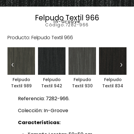
Felpudo Textil 966
In-Groove
Código:
7282-966
Producto: Felpudo Textil 966
‹
›
Felpudo
Felpudo
Felpudo
Felpudo
Textil 989
Textil 942
Textil 930
Textil 834
Referencia: 7282-966.
Colección: In-Groove
Características: